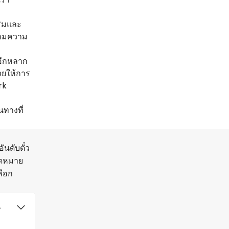
ริมและ
นตามความ
ะอีกหลาก
วยให้การ
rk
นทางที่
ันดับตั๋ว
จุดหมาย
ลือก